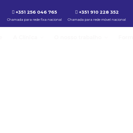
+351 256 046 765
+351 910 228 352
Chamada para rede fixa nacional
Chamada para rede móvel nacional
e
A Clínica
O nosso trabalho
Form