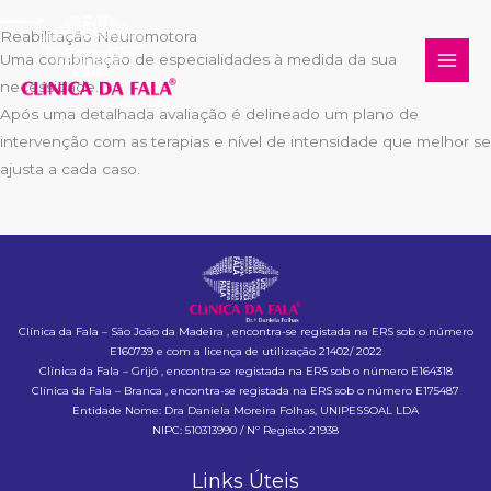
Skip
Reabilitação Neuromotora
to
Uma combinação de especialidades à medida da sua
content
necessidade.
Após uma detalhada avaliação é delineado um plano de
intervenção com as terapias e nível de intensidade que melhor se
ajusta a cada caso.
Clínica da Fala – São João da Madeira , encontra-se registada na ERS sob o número
E160739 e com a licença de utilização 21402/ 2022
Clínica da Fala – Grijó , encontra-se registada na ERS sob o número E164318
Clínica da Fala – Branca , encontra-se registada na ERS sob o número E175487
Entidade Nome: Dra Daniela Moreira Folhas, UNIPESSOAL LDA
NIPC: 510313990 / Nº Registo: 21938
Links Úteis