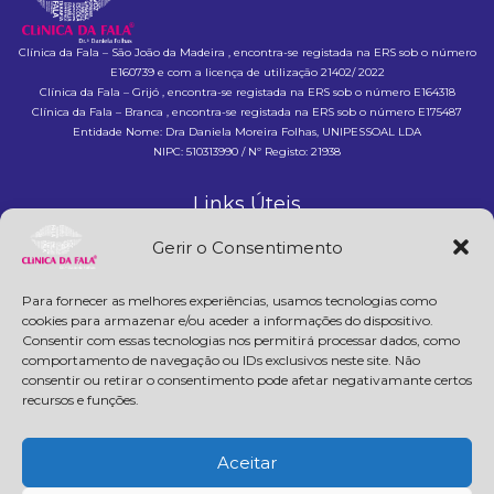
Clínica da Fala – São João da Madeira , encontra-se registada na ERS sob o número
E160739 e com a licença de utilização 21402/ 2022
Clínica da Fala – Grijó , encontra-se registada na ERS sob o número E164318
Clínica da Fala – Branca , encontra-se registada na ERS sob o número E175487
Entidade Nome: Dra Daniela Moreira Folhas, UNIPESSOAL LDA
NIPC: 510313990 / Nº Registo: 21938
Links Úteis
Home
Gerir o Consentimento
A Clínica
Especialidades
Para fornecer as melhores experiências, usamos tecnologias como
Contactos
cookies para armazenar e/ou aceder a informações do dispositivo.
Consentir com essas tecnologias nos permitirá processar dados, como
Política de privacidade
comportamento de navegação ou IDs exclusivos neste site. Não
Livro de reclamações
consentir ou retirar o consentimento pode afetar negativamante certos
recursos e funções.
Contactos
clinicadafala@gmail.com
Aceitar
+351 256 046 765
(chamada para rede fixa nacional)