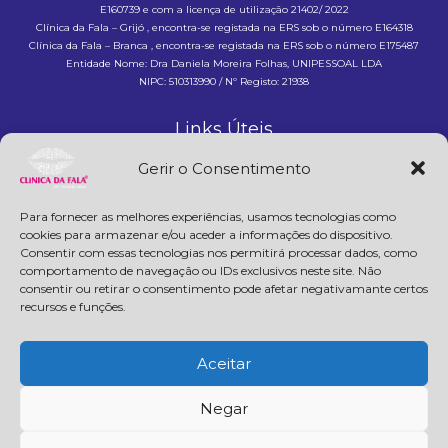
E160739 e com a licença de utilização 21402/ 2022
Clínica da Fala – Grijó , encontra-se registada na ERS sob o número E164318
Clínica da Fala – Branca , encontra-se registada na ERS sob o número E175487
Entidade Nome: Dra Daniela Moreira Folhas, UNIPESSOAL LDA
NIPC: 510313990 / Nº Registo: 21938
Links Úteis
Home
Gerir o Consentimento
A Clínica
Especialidades
Para fornecer as melhores experiências, usamos tecnologias como
Contactos
cookies para armazenar e/ou aceder a informações do dispositivo.
Consentir com essas tecnologias nos permitirá processar dados, como
Política de privacidade
comportamento de navegação ou IDs exclusivos neste site. Não
Livro de reclamações
consentir ou retirar o consentimento pode afetar negativamante certos
recursos e funções.
Contactos
clinicadafala@gmail.com
Aceitar
+351 256 046 765
(chamada para rede fixa nacional)
+351 935 528 421
(chamada para rede móvel nacional)
Negar
+351 910 228 352
(chamada para rede móvel nacional)
F
I
L
W