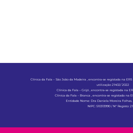
Clínica da Fala – São João da Madeira , encontra-se registada na ER
utilização 21402/ 2022
Clínica da Fala – Grijó , encontra-se registada na 
Clínica da Fala – Branca , encontra-se registada na
Entidade Nome: Dra Daniela Moreira Folha
NIPC: 510313990 / Nº Registo: 2