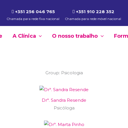
+351 256 046 765
+351 910 228 352
Chamada para rede fixa nacional
Chamada para rede móvel nacional
e
A Clínica
O nosso trabalho
Form
Group:
Psicologia
Drª. Sandra Resende
Psicóloga