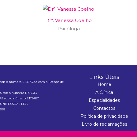
Drª. Vanessa Coelho
Psicóloga
Links Úteis
S sob o número E160739 e com a licença de
Home
A Clínica
ERS sob o número E164318
 ERS sob o número E175487
Especialidades
s, UNIPESSOAL LDA
Contactos
1938
Política de privacidade
Livro de reclamações